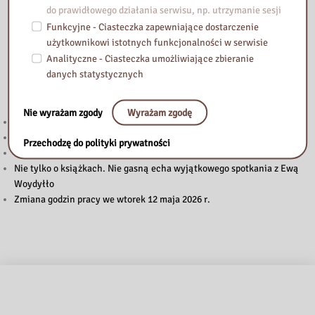
do prawidłowego działania serwisu, np. utrzymanie sesji
Funkcyjne - Ciasteczka zapewniające dostarczenie
użytkownikowi istotnych funkcjonalności w serwisie
Analityczne - Ciasteczka umożliwiające zbieranie
danych statystycznych
Przeczytaj
Nie wyrażam zgody
Wyrażam zgodę
Budżet obywatelski. Zagłosuj
Zmiana godzin otwarcia Biblioteki (lipiec-sierpień)
Przechodzę do polityki prywatności
Zmiana godzin pracy 27.VI.2026 r.
Nie tylko o książkach. Nie gasną echa wyjątkowego spotkania z Ewą
Woydyłło
Zmiana godzin pracy we wtorek 12 maja 2026 r.