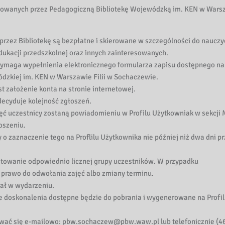
izowanych przez Pedagogiczną Bibliotekę Wojewódzką im. KEN w Wars
rzez Bibliotekę są bezpłatne i skierowane w szczególności do nauczyc
 edukacji przedszkolnej oraz innych zainteresowanych.
wymaga wypełnienia elektronicznego formularza zapisu dostępnego na
ódzkiej im. KEN w Warszawie Filii w Sochaczewie.
założenie konta na stronie internetowej.
ecyduje kolejność zgłoszeń.
jęć uczestnicy zostaną powiadomieniu w Profilu Użytkowniak w sekcji
oszeniu.
 o zaznaczenie tego na Proflilu Użytkownika nie później niż dwa dni p
etowanie odpowiednio licznej grupy uczestników. W przypadku
 prawo do odwołania zajęć albo zmiany terminu.
ał w wydarzeniu.
e doskonalenia dostępne będzie do pobrania i wygenerowane na Profi
ować się e-mailowo: pbw.sochaczew@pbw.waw.pl lub telefonicznie (4