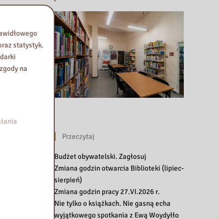
prawidłowego
raz statystyk.
darki
 zgody na
łania
Przeczytaj
Budżet obywatelski. Zagłosuj
Zmiana godzin otwarcia Biblioteki (lipiec-
sierpień)
Zmiana godzin pracy 27.VI.2026 r.
Nie tylko o książkach. Nie gasną echa
wyjątkowego spotkania z Ewą Woydyłło