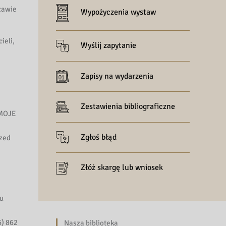
zawie
Wypożyczenia wystaw
ieli,
Wyślij zapytanie
Zapisy na wydarzenia
Zestawienia bibliograficzne
 MOJE
Zgłoś błąd
rzed
Złóż skargę lub wniosek
lu
6) 862
Nasza biblioteka