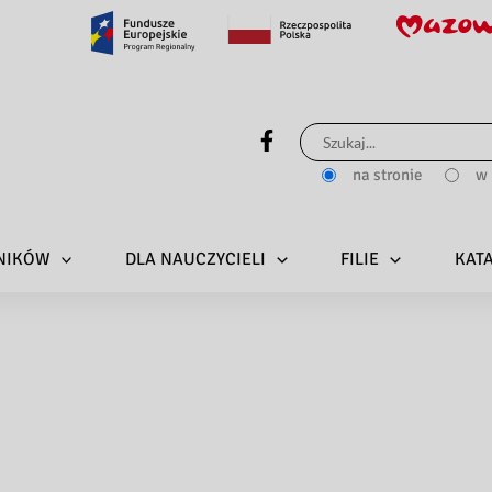
Szukaj
dla:
na stronie
w 
LNIKÓW
DLA NAUCZYCIELI
FILIE
KAT