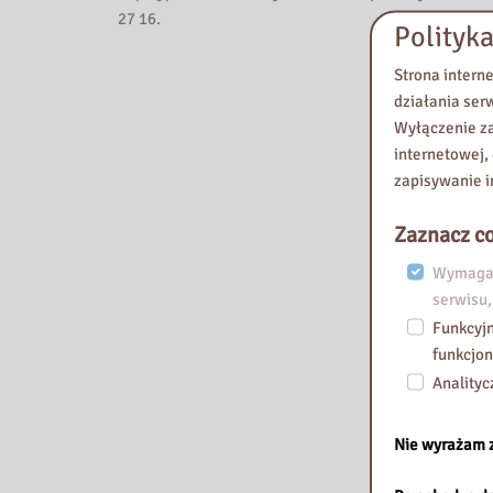
27 16.
Polityka
Strona intern
działania ser
Wyłączenie za
internetowej,
zapisywanie i
Zaznacz co
Wymagan
serwisu,
Funkcyjn
funkcjon
Analityc
Nie wyrażam 