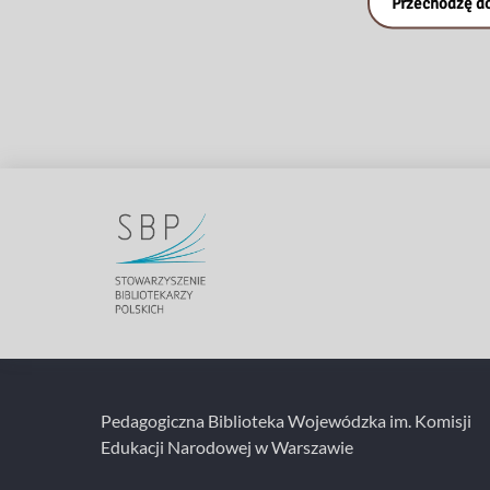
Przechodzę do
Pedagogiczna Biblioteka Wojewódzka im. Komisji
Edukacji Narodowej w Warszawie