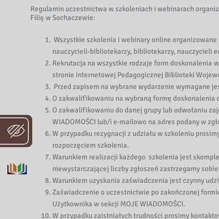
Regulamin uczestnictwa w szkoleniach i webinarach organ
Filię w Sochaczewie:
Wszystkie szkolenia i webinary online organizowane p
nauczycieli-bibliotekarzy, bibliotekarzy, nauczycieli
Rekrutacja na wszystkie rodzaje form doskonalenia 
stronie internetowej Pedagogicznej Biblioteki Wojew
Przed zapisem na wybrane wydarzenie wymagane jest 
O zakwalifikowaniu na wybraną formę doskonalenia d
O zakwalifikowaniu do danej grupy lub odwołaniu za
WIADOMOŚCI lub/i e-mailowo na adres podany w zgł
W przypadku rezygnacji z udziału w szkoleniu prosimy
rozpoczęciem szkolenia.
Warunkiem realizacji każdego szkolenia jest skompl
niewystarczającej liczby zgłoszeń zastrzegamy sobie
Warunkiem uzyskania zaświadczenia jest czynny udzi
Zaświadczenie o uczestnictwie po zakończonej formi
Użytkownika w sekcji MOJE WIADOMOŚCI.
W przypadku zaistniałych trudności prosimy kontakt