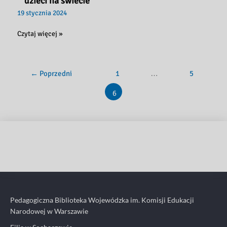
dzieci na świecie
19 stycznia 2024
Najszczęśliwsze
Czytaj więcej »
dzieci
na
świecie
←
Poprzedni
1
…
5
6
Pedagogiczna Biblioteka Wojewódzka im. Komisji Edukacji
Narodowej w Warszawie