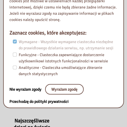
studentów.
pokarmów
cookies jest możliwe w ustawieniach każdej przeglądarki
internetowej, dzięki czemu nie będą zbierane żadne informacje.
19 stycznia 2024
19 stycznia 2024
Jeżeli nie wyrażasz zgody na zapisywanie informacji w plikach
Gdzie
Zdrowie
Czytaj więcej »
Czytaj więcej »
cookies należy opuścić stronę.
jest
zaczyna
mój
się
Zaznacz cookies, które akceptujesz:
umysł:
na
Wymagane - Wszystkie wymagane ciasteczka niezbędne
podręcznik
talerzu:
do prawidłowego działania serwisu, np. utrzymanie sesji
nie
200
Funkcyjne - Ciasteczka zapewniające dostarczenie
tylko
najzdrowszych
użytkownikowi istotnych funkcjonalności w serwisie
dla
pokarmów
Analityczne - Ciasteczka umożliwiające zbieranie
studentów.
danych statystycznych
Nie wyrażam zgody
Wyrażam zgodę
Przechodzę do polityki prywatności
Najszczęśliwsze