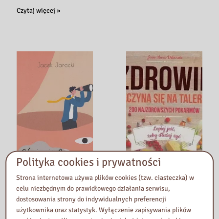
mimo
Scenariusze
Czytaj więcej »
różnic?:
zajęć
instrukcja
z
obsługi
zakresu
typów
rozwoju
osobowości.
kompetencji
emocjonalnych
i
komunikacyjnych
dzieci
i
młodzieży
w
szkole
Polityka cookies i prywatności
podstawowej
Strona internetowa używa plików cookies (tzw. ciasteczka) w
Gdzie jest mój
Zdrowie zaczyna się
celu niezbędnym do prawidłowego działania serwisu,
umysł: podręcznik
na talerzu: 200
dostosowania strony do indywidualnych preferencji
nie tylko dla
najzdrowszych
użytkownika oraz statystyk. Wyłączenie zapisywania plików