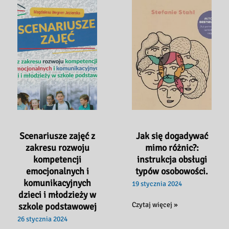
twórczości
XXI
wieku.
Scenariusze zajęć z
Jak się dogadywać
zakresu rozwoju
mimo różnic?:
kompetencji
instrukcja obsługi
emocjonalnych i
typów osobowości.
komunikacyjnych
19 stycznia 2024
dzieci i młodzieży w
Jak
Czytaj więcej »
szkole podstawowej
się
26 stycznia 2024
dogadywać