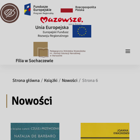
Filia w Sochaczewie
Strona główna
Książki
Nowości
Strona 6
Nowości