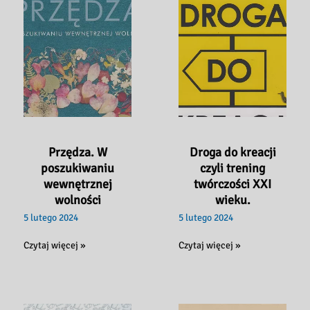
Przędza. W
Droga do kreacji
poszukiwaniu
czyli trening
wewnętrznej
twórczości XXI
wolności
wieku.
5 lutego 2024
5 lutego 2024
Przędza.
Droga
Czytaj więcej »
Czytaj więcej »
W
do
poszukiwaniu
kreacji
wewnętrznej
czyli
wolności
trening