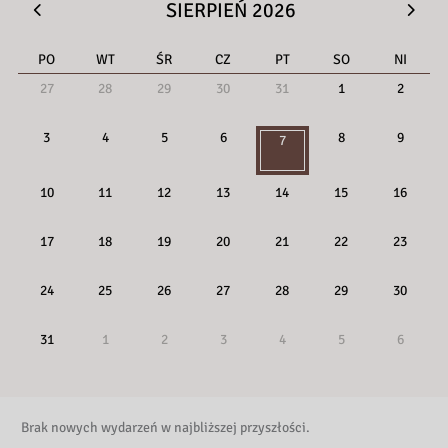
28.04.2026
SIERPIEŃ 2026
Kody Legimi!
PO
WT
ŚR
CZ
PT
SO
NI
27
28
29
30
31
1
2
3
4
5
6
8
9
7
10
11
12
13
14
15
16
17
18
19
20
21
22
23
24
25
26
27
28
29
30
31
1
2
3
4
5
6
Brak nowych wydarzeń w najbliższej przyszłości.