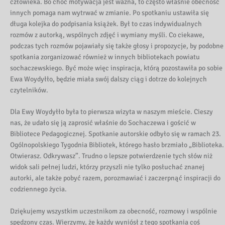
człowieka. Bo choć motywacja jest ważna, to często właśnie obecność
innych pomaga nam wytrwać w zmianie. Po spotkaniu ustawiła się
długa kolejka do podpisania książek. Był to czas indywidualnych
rozmów z autorką, wspólnych zdjęć i wymiany myśli. Co ciekawe,
podczas tych rozmów pojawiały się także głosy i propozycje, by podobne
spotkania zorganizować również w innych bibliotekach powiatu
sochaczewskiego. Być może więc inspiracja, którą pozostawiła po sobie
Ewa Woydyłło, będzie miała swój dalszy ciąg i dotrze do kolejnych
czytelników.
Dla Ewy Woydyłło była to pierwsza wizyta w naszym mieście. Cieszy
nas, że udało się ją zaprosić właśnie do Sochaczewa i gościć w
Bibliotece Pedagogicznej. Spotkanie autorskie odbyło się w ramach 23.
Ogólnopolskiego Tygodnia Bibliotek, którego hasło brzmiało „Biblioteka.
Otwierasz. Odkrywasz”. Trudno o lepsze potwierdzenie tych słów niż
widok sali pełnej ludzi, którzy przyszli nie tylko posłuchać znanej
autorki, ale także pobyć razem, porozmawiać i zaczerpnąć inspiracji do
codziennego życia.
Dziękujemy wszystkim uczestnikom za obecność, rozmowy i wspólnie
spędzony czas. Wierzymy, że każdy wyniósł z tego spotkania coś