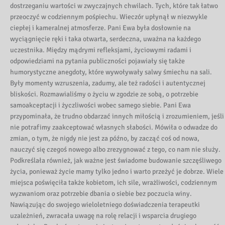
dostrzeganiu wartości w zwyczajnych chwilach. Tych, które tak łatwo
przeoczyć w codziennym pośpiechu. Wieczór upłynął w niezwykle
ciepłej i kameralnej atmosferze. Pani Ewa była dosłownie na
wyciągnięcie ręki i taka otwarta, serdeczna, uważna na każdego
uczestnika. Między mądrymi refleksjami, życiowymi radami i
odpowiedziami na pytania publiczności pojawiały się także
humorystyczne anegdoty, które wywoływały salwy śmiechu na sali.
Były momenty wzruszenia, zadumy, ale też radości i autentycznej
bliskości. Rozmawialiśmy o życiu w zgodzie ze sobą, o potrzebie
samoakceptacji i życzliwości wobec samego siebie. Pani Ewa
przypominała, że trudno obdarzać innych miłością i zrozumieniem, jeśli
nie potrafimy zaakceptować własnych słabości. Mówiła o odwadze do
zmian, o tym, że nigdy nie jest za późno, by zacząć coś od nowa,
nauczyć się czegoś nowego albo zrezygnować z tego, co nam nie służy.
Podkreślała również, jak ważne jest świadome budowanie szczęśliwego
życia, ponieważ życie mamy tylko jedno i warto przeżyć je dobrze. Wiele
miejsca poświęciła także kobietom, ich sile, wrażliwości, codziennym
wyzwaniom oraz potrzebie dbania o siebie bez poczucia winy.
Nawiązując do swojego wieloletniego doświadczenia terapeutki
uzależnień, zwracała uwagę na rolę relacji i wsparcia drugiego