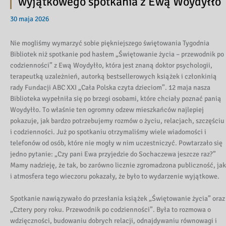
wyjątkowego spotkania z Ewą Woydyłło
30 maja 2026
Nie mogliśmy wymarzyć sobie piękniejszego świętowania Tygodnia
Bibliotek niż spotkanie pod hasłem „Świętowanie życia – przewodnik po
codzienności” z Ewą Woydyłło, która jest znaną doktor psychologii,
terapeutką uzależnień, autorką bestsellerowych książek i członkinią
rady Fundacji ABC XXI „Cała Polska czyta dzieciom”. 12 maja nasza
Biblioteka wypełniła się po brzegi osobami, które chciały poznać panią
Woydyłło. To właśnie ten ogromny odzew mieszkańców najlepiej
pokazuje, jak bardzo potrzebujemy rozmów o życiu, relacjach, szczęściu
i codzienności. Już po spotkaniu otrzymaliśmy wiele wiadomości i
telefonów od osób, które nie mogły w nim uczestniczyć. Powtarzało się
jedno pytanie: „Czy pani Ewa przyjedzie do Sochaczewa jeszcze raz?”
Mamy nadzieję, że tak, bo zarówno licznie zgromadzona publiczność, jak
i atmosfera tego wieczoru pokazały, że było to wydarzenie wyjątkowe.
Spotkanie nawiązywało do przesłania książek „Świętowanie życia” oraz
„Cztery pory roku. Przewodnik po codzienności”. Była to rozmowa o
wdzięczności, budowaniu dobrych relacji, odnajdywaniu równowagi i