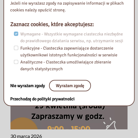
Jeżeli nie wyrażasz zgody na zapisywanie informacji w plikach
cookies należy opuścić stronę.
28 kwietnia 2026
Kody Legimi!
Zaznacz cookies, które akceptujesz:
Wymagane - Wszystkie wymagane ciasteczka niezbędne
do prawidłowego działania serwisu, np. utrzymanie sesji
Funkcyjne - Ciasteczka zapewniające dostarczenie
użytkownikowi istotnych funkcjonalności w serwisie
Analityczne - Ciasteczka umożliwiające zbieranie
danych statystycznych
Nie wyrażam zgody
Wyrażam zgodę
Przechodzę do polityki prywatności
30 marca 2026