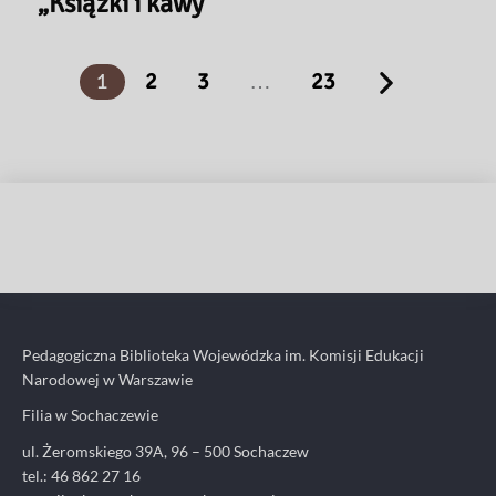
„Książki i kawy”
1
2
3
…
23
Pedagogiczna Biblioteka Wojewódzka im. Komisji Edukacji
Narodowej w Warszawie
Filia w Sochaczewie
ul. Żeromskiego 39A, 96 – 500 Sochaczew
tel.: 46 862 27 16