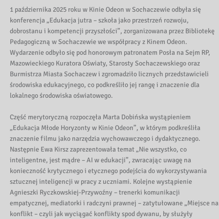
1 października 2025 roku w Kinie Odeon w Sochaczewie odbyła się
konferencja „Edukacja jutra – szkoła jako przestrzeń rozwoju,
dobrostanu i kompetencji przyszłości”, zorganizowana przez Bibliotekę
Pedagogiczną w Sochaczewie we współpracy z Kinem Odeon.
Wydarzenie odbyło się pod honorowym patronatem Posła na Sejm RP,
Mazowieckiego Kuratora Oświaty, Starosty Sochaczewskiego oraz
Burmistrza Miasta Sochaczew i zgromadziło licznych przedstawicieli
środowiska edukacyjnego, co podkreśliło jej rangę i znaczenie dla
lokalnego środowiska oświatowego.
Część merytoryczną rozpoczęła Marta Dobińska wystąpieniem
„Edukacja Młode Horyzonty w Kinie Odeon”, w którym podkreśliła
znaczenie filmu jako narzędzia wychowawczego i dydaktycznego.
Następnie Ewa Kirsz zaprezentowała temat „Nie wszystko, co
inteligentne, jest mądre – AI w edukacji”, zwracając uwagę na
konieczność krytycznego i etycznego podejścia do wykorzystywania
sztucznej inteligencji w pracy z uczniami. Kolejne wystąpienie
Agnieszki Ryczkowskiej-Przywoźny – trenerki komunikacji
empatycznej, mediatorki i radczyni prawnej – zatytułowane „Miejsce na
konflikt – czyli jak wyciągać konflikty spod dywanu, by służyły