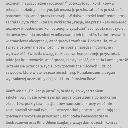
uczniom, nauczycielom i rodzicom?” dotyczyło roli konfliktów w
relacjach szkolnych i o tym, jak można je przekształcać w przestrzeń
porozumienia, współpracy i rozwoju. W dalszej części konferencji głos
zabrała Edyta Plich, która w wykładzie „Pasja, nie presja – jak wspierać
uczniów w budowaniu kompetencji przyszłości” zachęcała nauczycieli
do towarzyszenia uczniom w odkrywaniu ich talentów i zainteresowań
w atmosferze akceptacji, współpracy i zaufania. Podkreśliła, że w
świecie pełnym niepewności i presji pasja napędza motywację i
wytrwałość. Zwróciła uwagę na kluczowe kompetencje przyszłości,
takie jak kreatywność, współpraca, elastyczność, empatia i umiejętność
uczenia się przez całe życie, przygotowujące młodych ludzi do
zawodów, które wiele jeszcze nie istnieją. Po zakończeniu części
wykładowej uczestnicy obejrzeli film „Państwo Rose”.
Konferencja „Edukacja jutra” była nie tylko wydarzeniem
szkoleniowym, ale również inspirującą przestrzenią do spotkania
ekspertów, praktyków i pasjonatów nauczania, którzy wspólnie
zastanawiali się nad tym, jak tworzyć szkołę otwartą, wspierającą i
gotową na wyzwania przyszłości. Biblioteka Pedagogiczna w
Sochaczewie oraz Kino Odeon dziękują wszystkim uczestnikom za