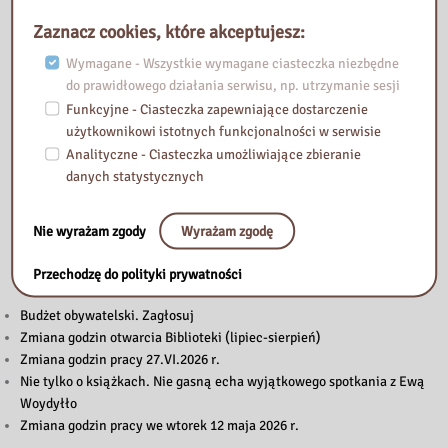
Zaznacz cookies, które akceptujesz:
Wymagane - Wszystkie wymagane ciasteczka niezbędne
do prawidłowego działania serwisu, np. utrzymanie sesji
Funkcyjne - Ciasteczka zapewniające dostarczenie
użytkownikowi istotnych funkcjonalności w serwisie
Analityczne - Ciasteczka umożliwiające zbieranie
danych statystycznych
Nie wyrażam zgody
Wyrażam zgodę
Przeczytaj
Przechodzę do polityki prywatności
Budżet obywatelski. Zagłosuj
Zmiana godzin otwarcia Biblioteki (lipiec-sierpień)
Zmiana godzin pracy 27.VI.2026 r.
Nie tylko o książkach. Nie gasną echa wyjątkowego spotkania z Ewą
Woydyłło
Zmiana godzin pracy we wtorek 12 maja 2026 r.