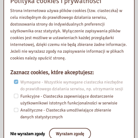
Polityka cookies i prywatności
Teatr
Dr
Nowa
Strona internetowa używa plików cookies (tzw. ciasteczka) w
ilustracji
Wiesław
usługa w
celu niezbędnym do prawidłowego działania serwisu,
w
Jan
bibliotece!
dostosowania strony do indywidualnych preferencji
Bibliotece
Tuszyński
5 marca 2026
użytkownika oraz statystyk. Wyłączenie zapisywania plików
Pedagogic
gościem
cookies jest możliwe w ustawieniach każdej przeglądarki
Z
znej w
„Książki i
internetowej, dzięki czemu nie będą zbierane żadne informacje.
przyjemności
Sochacze
kawy”
Jeżeli nie wyrażasz zgody na zapisywanie informacji w plikach
ą
wie
cookies należy opuścić stronę.
6 marca 2026
informujemy,
19 marca
że od 5 marca
W sobotę, 21
2026
Zaznacz cookies, które akceptujesz:
2026 r.
lutego, w
uruchomiona
Wymagane - Wszystkie wymagane ciasteczka niezbędne
Kamishibai to
Bibliotece
zostaje
do prawidłowego działania serwisu, np. utrzymanie sesji
japońska
Pedagogiczne
Wypożyczalni
sztuka
Funkcyjne - Ciasteczka zapewniające dostarczenie
j w
a e-booków!
opowiadania,
użytkownikowi istotnych funkcjonalności w serwisie
Sochaczewie
Jak to działa?
prezentowani
odbyła się 12.
Analityczne - Ciasteczka umożliwiające zbieranie
Zapraszamy
a treści za
odsłona
danych statystycznych
do
pomocą
cyklu
korzystania z
narracyjnych
„Książka i
Nie wyrażam zgody
Wyrażam zgodę
kart
kawa.