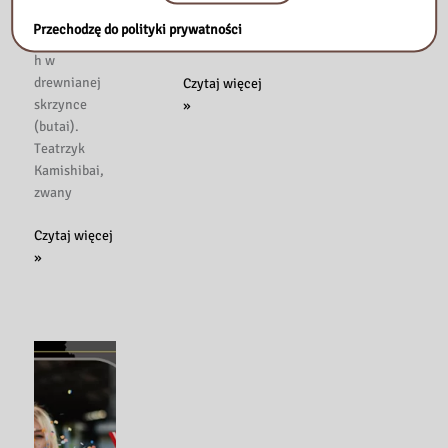
Nowa
Czytaj więcej
obrazkowych
Sobotnie
Przechodzę do polityki prywatności
usługa
»
przesuwanyc
spotkanie z
w
h w
bibliotece!
Dr
drewnianej
Czytaj więcej
Wiesław
skrzynce
»
Jan
(butai).
Tuszyński
Teatrzyk
gościem
Kamishibai,
„Książki
zwany
i
Teatr
Czytaj więcej
kawy”
ilustracji
»
w
Bibliotece
Pedagogicznej
w
Sochaczewie