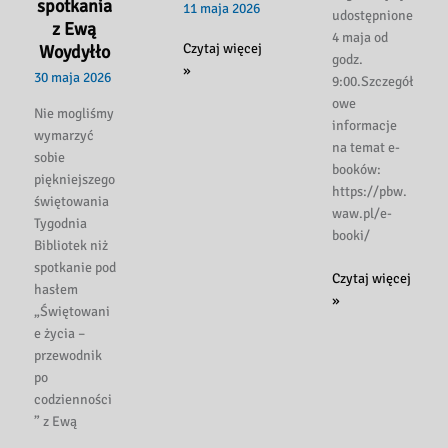
spotkania
11 maja 2026
udostępnione
z Ewą
4 maja od
Zmiana
Czytaj więcej
Woydyłło
godz.
godzin
»
30 maja 2026
9:00.Szczegół
pracy
owe
Nie mogliśmy
we
informacje
wymarzyć
wtorek
na temat e-
sobie
12
booków:
piękniejszego
maja
https://pbw.
świętowania
2026
waw.pl/e-
Tygodnia
r.
booki/
Bibliotek niż
spotkanie pod
Kody
Czytaj więcej
hasłem
Legimi!
»
„Świętowani
e życia –
przewodnik
po
codzienności
” z Ewą