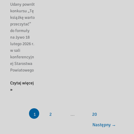
Udany powrót
konkursu „Tę
książkę warto
przeczytać”
do formuły
na żywo 18
lutego 2026 r.
w sali
konferencyjn
ej Starostwa
Powiatowego
Konkurs
Czytaj więcej
„Tę
»
książkę
warto
przeczytać
1
2
…
20
rozstrzygnięty”
Następny
→