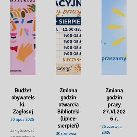
Budżet
Zmiana
Zmiana
obywatels
godzin
godzin
ki.
otwarcia
pracy
Zagłosuj
Biblioteki
27.VI.202
(lipiec-
6 r.
30 lipca 2026
sierpień)
26 czerwca
Jak głosować
2026
30 czerwca