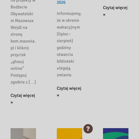
na projekty w
2026
Budżecie
Zmiana
Czytaj więcej
Informujemy,
Obywatelski
godzin
»
że w okresie
m Mazowsza
pracy
wakacyjnym
Wejdź na
27.VI.2026
(lipiec–
stronę
r.
sierpień)
bom.mazovia.
godziny
pl i kliknij
otwarcia
przycisk
biblioteki
„głosuj
ulegają
online”
zmianie.
Postępuj
zgodnie z […]
Zmiana
Czytaj więcej
godzin
Budżet
»
Czytaj więcej
otwarcia
obywatelski.
»
Biblioteki
Zagłosuj
(lipiec-
sierpień)