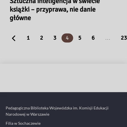
Sztuczna inteligencja w świecie
książki – przyprawa, nie danie
główne
1
2
3
4
5
6
…
23
Pedagogiczna Biblioteka Wojewódzka im. Komisji Edukacji
Narodowej w Warszawie
Filia w Sochaczewie