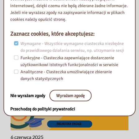
internetowej, dzięki czemu nie będą zbierane żadne informacje.
6 czerwca 2025
Jeżeli nie wyrażasz zgody na zapisywanie informacji w plikach
cookies należy opuścić stronę.
Zmiana godzin pracy biblioteki
Zaznacz cookies, które akceptujesz:
Wymagane - Wszystkie wymagane ciasteczka niezbędne
do prawidłowego działania serwisu, np. utrzymanie sesji
Funkcyjne - Ciasteczka zapewniające dostarczenie
użytkownikowi istotnych funkcjonalności w serwisie
Analityczne - Ciasteczka umożliwiające zbieranie
danych statystycznych
Nie wyrażam zgody
Wyrażam zgodę
Przechodzę do polityki prywatności
6 czerwca 2025