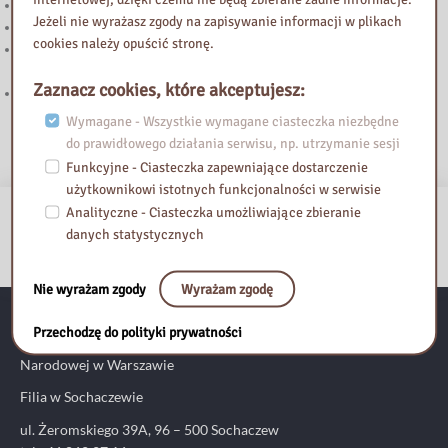
Zmiana godzin otwarcia Biblioteki (lipiec-sierpień)
Jeżeli nie wyrażasz zgody na zapisywanie informacji w plikach
Zmiana godzin pracy 27.VI.2026 r.
cookies należy opuścić stronę.
Nie tylko o książkach. Nie gasną echa wyjątkowego spotkania z Ewą
Woydyłło
Zaznacz cookies, które akceptujesz:
Zmiana godzin pracy we wtorek 12 maja 2026 r.
Wymagane - Wszystkie wymagane ciasteczka niezbędne
do prawidłowego działania serwisu, np. utrzymanie sesji
Funkcyjne - Ciasteczka zapewniające dostarczenie
użytkownikowi istotnych funkcjonalności w serwisie
Analityczne - Ciasteczka umożliwiające zbieranie
danych statystycznych
Nie wyrażam zgody
Wyrażam zgodę
Przechodzę do polityki prywatności
Pedagogiczna Biblioteka Wojewódzka im. Komisji Edukacji
Narodowej w Warszawie
Filia w Sochaczewie
ul. Żeromskiego 39A, 96 – 500 Sochaczew