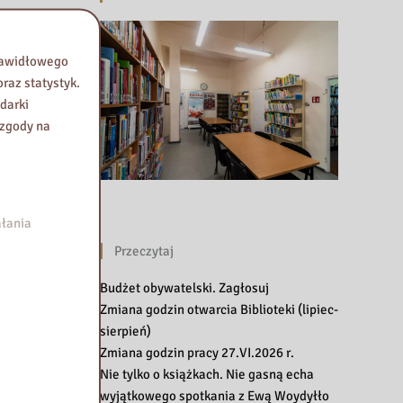
prawidłowego
raz statystyk.
darki
 zgody na
łania
Przeczytaj
Budżet obywatelski. Zagłosuj
Zmiana godzin otwarcia Biblioteki (lipiec-
sierpień)
Zmiana godzin pracy 27.VI.2026 r.
Nie tylko o książkach. Nie gasną echa
wyjątkowego spotkania z Ewą Woydyłło