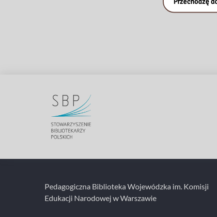
Przechodzę do
Pedagogiczna Biblioteka Wojewódzka im. Komisji
Edukacji Narodowej w Warszawie