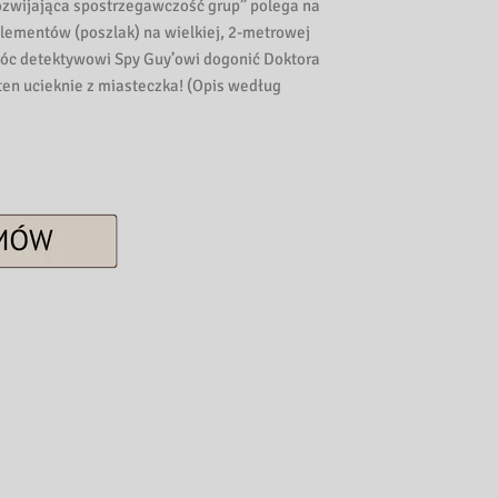
ozwijająca spostrzegawczość grup” polega na
lementów (poszlak) na wielkiej, 2-metrowej
móc detektywowi Spy Guy’owi dogonić Doktora
ten ucieknie z miasteczka! (Opis według