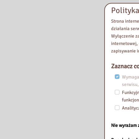
Polityka
Strona intern
działania ser
Wyłączenie za
internetowej,
zapisywanie i
Zaznacz co
Wymagan
serwisu,
Funkcyjn
funkcjon
Analityc
Nie wyrażam 