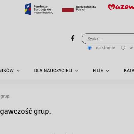
Szukaj
dla:
na stronie
w 
LNIKÓW
DLA NAUCZYCIELI
FILIE
KAT
 grup.
egawczość grup.