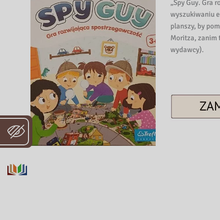
„Spy Guy. Gra r
wyszukiwaniu e
planszy, by po
Moritza, zanim 
wydawcy).