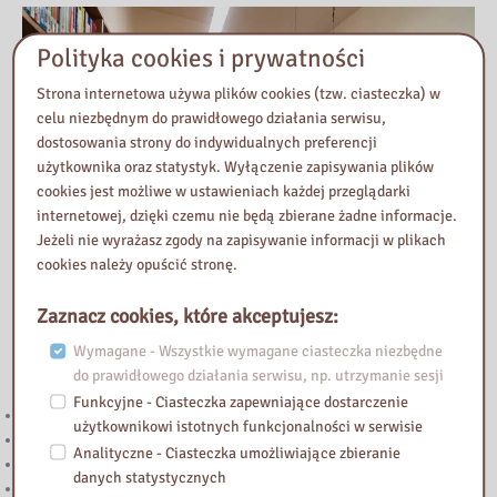
Polityka cookies i prywatności
Strona internetowa używa plików cookies (tzw. ciasteczka) w
celu niezbędnym do prawidłowego działania serwisu,
dostosowania strony do indywidualnych preferencji
użytkownika oraz statystyk. Wyłączenie zapisywania plików
cookies jest możliwe w ustawieniach każdej przeglądarki
internetowej, dzięki czemu nie będą zbierane żadne informacje.
Jeżeli nie wyrażasz zgody na zapisywanie informacji w plikach
cookies należy opuścić stronę.
Zaznacz cookies, które akceptujesz:
Wymagane - Wszystkie wymagane ciasteczka niezbędne
Przeczytaj
do prawidłowego działania serwisu, np. utrzymanie sesji
Funkcyjne - Ciasteczka zapewniające dostarczenie
Budżet obywatelski. Zagłosuj
użytkownikowi istotnych funkcjonalności w serwisie
Zmiana godzin otwarcia Biblioteki (lipiec-sierpień)
Analityczne - Ciasteczka umożliwiające zbieranie
Zmiana godzin pracy 27.VI.2026 r.
danych statystycznych
Nie tylko o książkach. Nie gasną echa wyjątkowego spotkania z Ewą