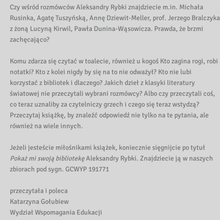
Czy wśród rozmówców Aleksandry Rybki znajdziecie m.in. Michała
Rusinka, Agatę Tuszyńską, Annę Dziewit-Meller, prof. Jerzego Bralczyka
z żoną Lucyną Kirwil, Pawła Dunina-Wąsowicza. Prawda, że brzmi
zachęcająco?
Komu zdarza się czytać w toalecie, również u kogoś Kto zagina rogi, robi
notatki? Kto z kolei nigdy by się na to nie odważył? Kto nie lubi
korzystać z bibliotek i dlaczego? Jakich dzieł z klasyki literatury
światowej nie przeczytali wybrani rozmówcy? Albo czy przeczytali coś,
co teraz uznaliby za czytelniczy grzech i czego się teraz wstydzą?
Przeczytaj książkę, by znaleźć odpowiedź nie tylko na te pytania, ale
również na wiele innych.
Jeżeli jesteście miłośnikami książek, koniecznie sięgnijcie po tytuł
Pokaż mi swoją bibliotekę
Aleksandry Rybki. Znajdziecie ją w naszych
zbiorach pod sygn. GCWYP 191771
przeczytała i poleca
Katarzyna Gołubiew
Wydział Wspomagania Edukacji