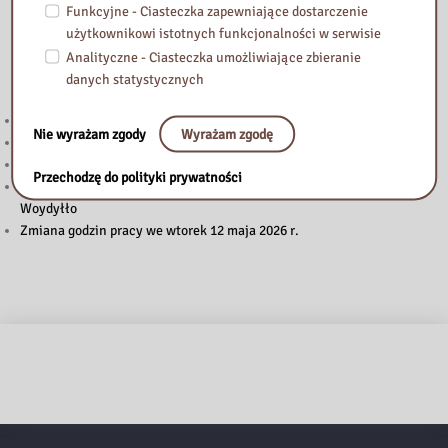
Funkcyjne - Ciasteczka zapewniające dostarczenie
użytkownikowi istotnych funkcjonalności w serwisie
Analityczne - Ciasteczka umożliwiające zbieranie
Przeczytaj
danych statystycznych
Budżet obywatelski. Zagłosuj
Nie wyrażam zgody
Wyrażam zgodę
Zmiana godzin otwarcia Biblioteki (lipiec-sierpień)
Zmiana godzin pracy 27.VI.2026 r.
Przechodzę do polityki prywatności
Nie tylko o książkach. Nie gasną echa wyjątkowego spotkania z Ewą
Woydyłło
Zmiana godzin pracy we wtorek 12 maja 2026 r.