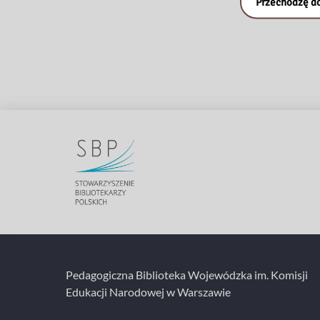
Przechodzę do
Pedagogiczna Biblioteka Wojewódzka im. Komisji
Edukacji Narodowej w Warszawie