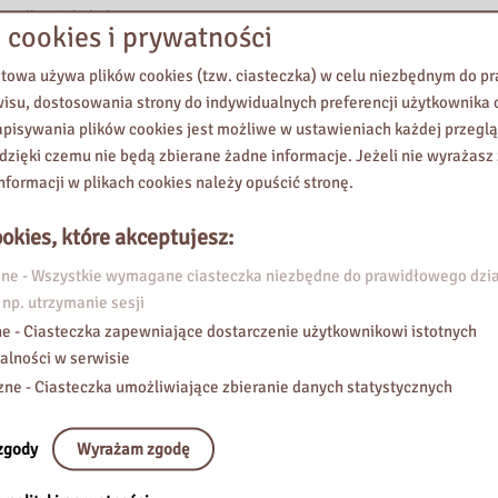
ce dla wielu kultur
 cookies i prywatności
czyć jedzenia
rtywność – jak mówić „nie” z szacunkiem
etowa używa plików cookies (tzw. ciasteczka) w celu niezbędnym do 
ać sztuczną inteligencję w edukacji. O oswajaniu
wisu, dostosowania strony do indywidualnych preferencji użytkownika o
óra może stać się naszym sprzymierzeńcem
pisywania plików cookies jest możliwe w ustawieniach każdej przeglą
 dzięki czemu nie będą zbierane żadne informacje. Jeżeli nie wyrażasz
nformacji w plikach cookies należy opuścić stronę.
okies, które akceptujesz:
e - Wszystkie wymagane ciasteczka niezbędne do prawidłowego dzia
 np. utrzymanie sesji
e - Ciasteczka zapewniające dostarczenie użytkownikowi istotnych
alności w serwisie
zne - Ciasteczka umożliwiające zbieranie danych statystycznych
zgody
Wyrażam zgodę