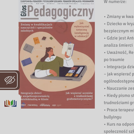
W numerze:
• Zmiany w kwal
• Dziecko w kry
bezpiecznym m
• Gdzie jest An
analiza śmierci
• Uważność, Rel
po traumie
• Integracja dz
– jak wspierać 
ogólnodostępne
• Nauczanie ze
• Kiedy pismo s
trudnościami g
• Praca terape
bullyingu
• Kurs na odpor
społeczność sz