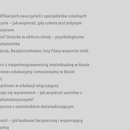
ifikacjach nauczycieli i specjalistów szkolnych
zysie – jak wspierać, gdy szkoła jest jedynym
iejscem
toś? Dziecko w obliczu straty – psychologiczna
 rówieśnika
acja, Bezpieczeństwo: trzy filary wsparcia osób
ieci z niepełnosprawnością intelektualną w klasie
proces edukacyjny i emocjonalny w klasie
j
społowe w edukacji włączającej
taje się wyzwaniem – jak wspierać uczniów z
rafomotorycznymi?
utyczna z nastolatkiem doświadczającym
ność – jak budować bezpieczną i wspierającą
kolną