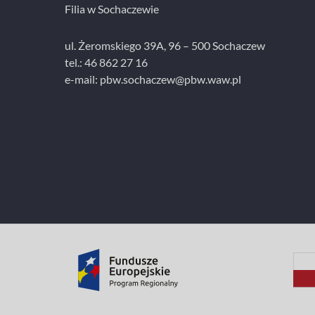
Filia w Sochaczewie
ul. Żeromskiego 39A, 96 – 500 Sochaczew
tel.: 46 862 27 16
e-mail: pbw.sochaczew@pbw.waw.pl