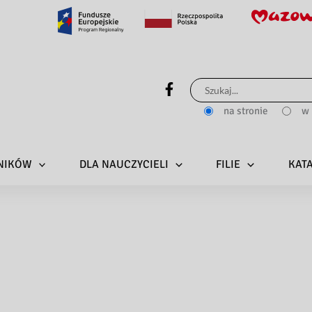
Szukaj
dla:
na stronie
w 
LNIKÓW
DLA NAUCZYCIELI
FILIE
KAT