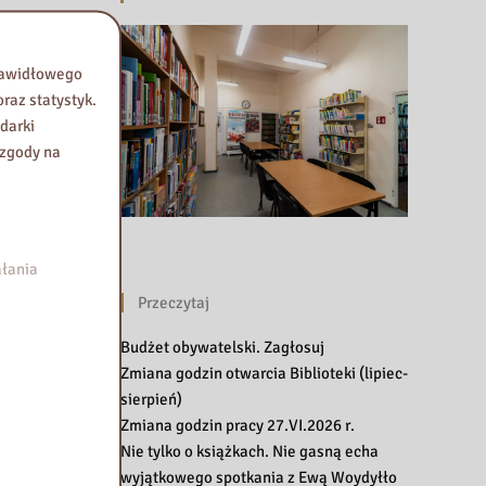
prawidłowego
raz statystyk.
darki
 zgody na
łania
Przeczytaj
Budżet obywatelski. Zagłosuj
Zmiana godzin otwarcia Biblioteki (lipiec-
sierpień)
Zmiana godzin pracy 27.VI.2026 r.
Nie tylko o książkach. Nie gasną echa
wyjątkowego spotkania z Ewą Woydyłło