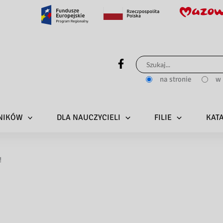
Szukaj
dla:
na stronie
w 
LNIKÓW
DLA NAUCZYCIELI
FILIE
KAT
!