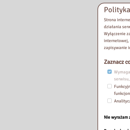
Polityka
Strona intern
działania ser
Wyłączenie za
internetowej,
zapisywanie i
Zaznacz co
Wymagan
serwisu,
Funkcyjn
funkcjon
Analityc
Nie wyrażam 