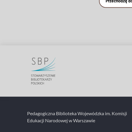
Przechodzę do
Pedagogiczna Biblioteka Wojewódzka im. Komisji
Edukacji Narodowej w Warszawie