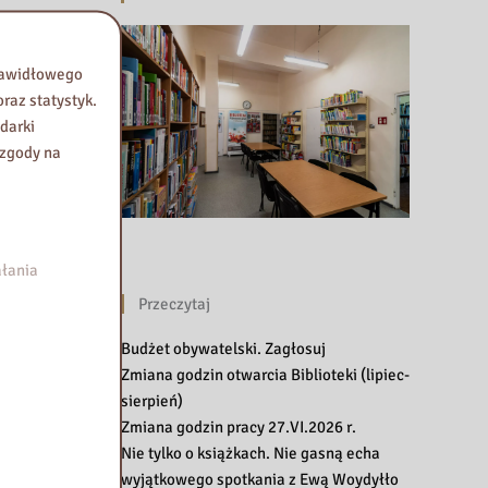
prawidłowego
raz statystyk.
darki
 zgody na
łania
Przeczytaj
Budżet obywatelski. Zagłosuj
Zmiana godzin otwarcia Biblioteki (lipiec-
sierpień)
Zmiana godzin pracy 27.VI.2026 r.
Nie tylko o książkach. Nie gasną echa
wyjątkowego spotkania z Ewą Woydyłło