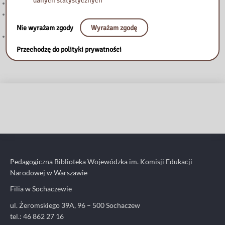
Zmiana godzin pracy 27.VI.2026 r.
Nie tylko o książkach. Nie gasną echa wyjątkowego spotkania z Ewą
Woydyłło
Nie wyrażam zgody
Wyrażam zgodę
Zmiana godzin pracy we wtorek 12 maja 2026 r.
Przechodzę do polityki prywatności
Pedagogiczna Biblioteka Wojewódzka im. Komisji Edukacji
Narodowej w Warszawie
Filia w Sochaczewie
ul. Żeromskiego 39A, 96 – 500 Sochaczew
tel.: 46 862 27 16