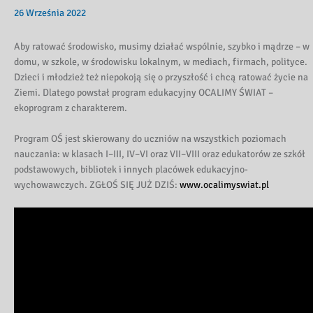
26 Września 2022
Aby ratować środowisko, musimy działać wspólnie, szybko i mądrze – w
domu, w szkole, w środowisku lokalnym, w mediach, firmach, polityce.
Dzieci i młodzież też niepokoją się o przyszłość i chcą ratować życie na
Ziemi. Dlatego powstał program edukacyjny OCALIMY ŚWIAT –
ekoprogram z charakterem.
Program OŚ jest skierowany do uczniów na wszystkich poziomach
nauczania: w klasach I–III, IV–VI oraz VII–VIII oraz edukatorów ze szkół
podstawowych, bibliotek i innych placówek edukacyjno-
wychowawczych. ZGŁOŚ SIĘ JUŻ DZIŚ:
www.ocalimyswiat.pl