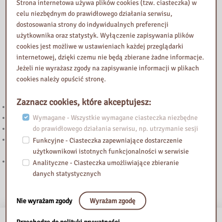
Strona internetowa używa plików cookies (tzw. ciasteczka) w
celu niezbędnym do prawidłowego działania serwisu,
dostosowania strony do indywidualnych preferencji
użytkownika oraz statystyk. Wyłączenie zapisywania plików
cookies jest możliwe w ustawieniach każdej przeglądarki
internetowej, dzięki czemu nie będą zbierane żadne informacje.
Jeżeli nie wyrażasz zgody na zapisywanie informacji w plikach
cookies należy opuścić stronę.
Przeczytaj
Zaznacz cookies, które akceptujesz:
Budżet obywatelski. Zagłosuj
Wymagane - Wszystkie wymagane ciasteczka niezbędne
Zmiana godzin otwarcia Biblioteki (lipiec-sierpień)
do prawidłowego działania serwisu, np. utrzymanie sesji
Zmiana godzin pracy 27.VI.2026 r.
Nie tylko o książkach. Nie gasną echa wyjątkowego spotkania z Ewą
Funkcyjne - Ciasteczka zapewniające dostarczenie
Woydyłło
użytkownikowi istotnych funkcjonalności w serwisie
Zmiana godzin pracy we wtorek 12 maja 2026 r.
Analityczne - Ciasteczka umożliwiające zbieranie
danych statystycznych
Nie wyrażam zgody
Wyrażam zgodę